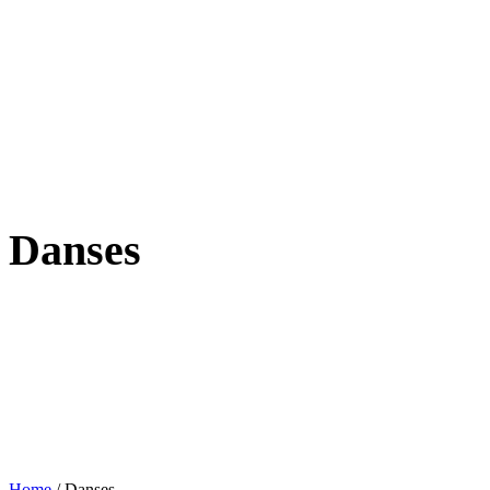
Danses
Home
/
Danses