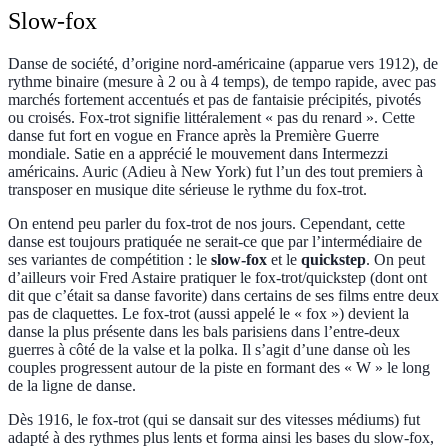
Slow-fox
Danse de société, d’origine nord-américaine (apparue vers 1912), de
rythme binaire (mesure à 2 ou à 4 temps), de tempo rapide, avec pas
marchés fortement accentués et pas de fantaisie précipités, pivotés
ou croisés. Fox-trot signifie littéralement « pas du renard ». Cette
danse fut fort en vogue en France après la Première Guerre
mondiale. Satie en a apprécié le mouvement dans Intermezzi
américains. Auric (Adieu à New York) fut l’un des tout premiers à
transposer en musique dite sérieuse le rythme du fox-trot.
On entend peu parler du fox-trot de nos jours. Cependant, cette
danse est toujours pratiquée ne serait-ce que par l’intermédiaire de
ses variantes de compétition : le
slow-fox
et le
quickstep
. On peut
d’ailleurs voir Fred Astaire pratiquer le fox-trot/quickstep (dont ont
dit que c’était sa danse favorite) dans certains de ses films entre deux
pas de claquettes. Le fox-trot (aussi appelé le « fox ») devient la
danse la plus présente dans les bals parisiens dans l’entre-deux
guerres à côté de la valse et la polka. Il s’agit d’une danse où les
couples progressent autour de la piste en formant des « W » le long
de la ligne de danse.
Dès 1916, le fox-trot (qui se dansait sur des vitesses médiums) fut
adapté à des rythmes plus lents et forma ainsi les bases du slow-fox,